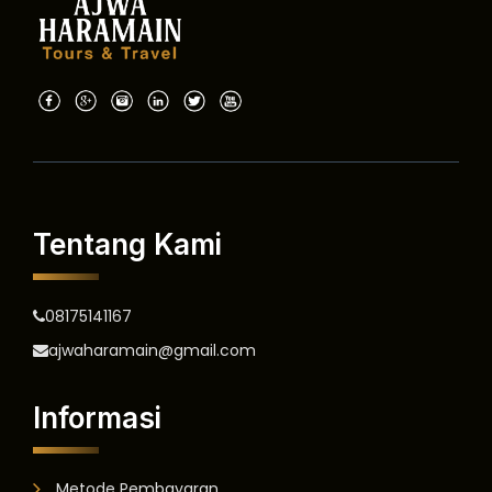
Tentang Kami
08175141167
ajwaharamain@gmail.com
Informasi
Metode Pembayaran