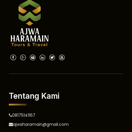
Tentang Kami
08175141167
ajwaharamain@gmail.com