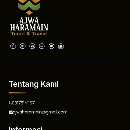
Tentang Kami
08175141167
ajwaharamain@gmail.com
Informasi